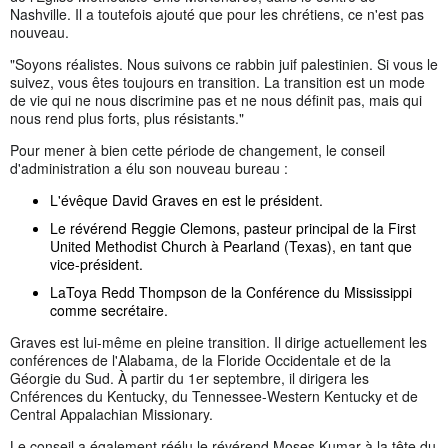
Nashville. Il a toutefois ajouté que pour les chrétiens, ce n'est pas
nouveau.
"Soyons réalistes. Nous suivons ce rabbin juif palestinien. Si vous le
suivez, vous êtes toujours en transition. La transition est un mode
de vie qui ne nous discrimine pas et ne nous définit pas, mais qui
nous rend plus forts, plus résistants."
Pour mener à bien cette période de changement, le conseil
d'administration a élu son nouveau bureau :
L'évêque David Graves en est le président.
Le révérend Reggie Clemons, pasteur principal de la First
United Methodist Church à Pearland (Texas), en tant que
vice-président.
LaToya Redd Thompson de la Conférence du Mississippi
comme secrétaire.
Graves est lui-même en pleine transition. Il dirige actuellement les
conférences de l'Alabama, de la Floride Occidentale et de la
Géorgie du Sud. À partir du 1er septembre, il dirigera les
Cnférences du Kentucky, du Tennessee-Western Kentucky et de
Central Appalachian Missionary.
Le conseil a également réélu le révérend Moses Kumar à la tête du