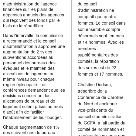
d'administration de l'agence
du conseil
financière sur les plans de
d'administration ne
dépenses annuels des agences
comptait que quatre
qui reçoivent des fonds par le
femmes. Le conseil dans
biais de la répartition.
son ensemble compte
Dans l'intervalle, la commission
désormais sept femmes
a recommandé et le conseil
et 14 hommes. Avec les
d'administration a approuvé une
membres
augmentation de 2 % des
supplémentaires des
subventions accordées au
comités, la répartition
personnel des bureaux des
des sexes est de 22
évêques et le maintien des
allocations de logement au
femmes et 17 hommes.
même niveau pour chaque
région épiscopale. Les
Christine Dodson,
conférences demandent que les
trésorière de la
décisions concernant les
Conférence de Caroline
allocations de bureau et de
du Nord et ancienne
logement soient prises au mois
vice-présidente du
d'août afin de faciliter
conseil d'administration
l'établissement de leur budget.
du GCFA, a fait partie du
Chaque augmentation de 1%
comité de nomination et
des subventions de bureau
a présenté les noms des