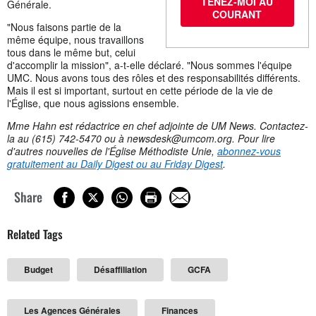
TENEZ-MOI AU
Générale.
COURANT
"Nous faisons partie de la
même équipe, nous travaillons
tous dans le même but, celui
d'accomplir la mission", a-t-elle déclaré. "Nous sommes l'équipe
UMC. Nous avons tous des rôles et des responsabilités différents.
Mais il est si important, surtout en cette période de la vie de
l'Église, que nous agissions ensemble.
Mme Hahn est rédactrice en chef adjointe de UM News. Contactez-
la au (615) 742-5470 ou à
newsdesk@umcom.org
. Pour lire
d'autres nouvelles de l'Église Méthodiste Unie,
abonnez-vous
gratuitement au Daily Digest ou au Friday Digest
.
Share
Related Tags
Budget
Désaffiliation
GCFA
Les Agences Générales
Finances