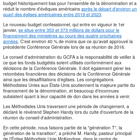
budget historiquement bas pour l'ensemble de la dénomination et a
réduit le nombre d'évêques américains
après le départ d'environ un
quart des églises américaines entre 2019 et 2023
.
Le nouveau budget confessionnel, qui entre en vigueur le 1er
janvier,
se situe entre 353 et 373 millions de dollars pour le
financement des ministères au cours des quatre prochaines
années
. C'est environ 40 % de moins que ce qu'avait approuvé la
précédente Conférence Générale lors de sa réunion de 2016.
Le conseil d'administration du GCFA a la responsabilité de veiller à
ce que les fonds budgétés soient utilisés conformément aux
décisions de la Conférence Générale. Il doit également gérer les
retombées financières des décisions de la Conférence Générale
ainsi que les désaffiliations d'églises. Les congrégations
Méthodistes Unies aux États-Unis soutiennent la majeure partie du
financement de la dénomination, et beaucoup d'inconnues
subsistent quant à leur capacité de don dans les années à venir.
Les Méthodistes Unis traversent une période de changement, a
déclaré le révérend Stephen Handy lors du culte d'ouverture de la
réunion du conseil d'administration.
En cette période, nous faisons partie de la "génération T", la
génération de la transition", a prêché M. Handy, pasteur principal
de l'Église Méthodiste Unie McKendree, dans le centre de