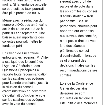
siègent avec droit de
moins. Si la tendance actuelle
parole et de vote dans
se poursuit, ce taux pourrait
les six comités du conseil
être plus proche de 80 %.
d'administration – trois
Même avec la réduction du
par comité. Ces 18
nombre d'évêques américains
personnes, choisies pour
actifs de 46 en 2016 à 32 à
apporter leur expertise
partir du 1er septembre, une
aux travaux des comités,
baisse aussi importante des
n'ont pas le droit de vote
collectes pourrait mettre le
fonds en péril.
lors des séances
plénières du conseil
En raison de l'incertitude
d'administration, lorsque
entourant les revenus, M. Ahler
celui-ci prend des
a expliqué que le comité de
décisions finales sur les
l'Agence Générale et des
Questions Épiscopales a
recommandations de ses
reporté toute recommandation
comités.
sur les salaires des évêques
pour l'année prochaine jusqu'à
Lors de la Conférence
la réunion du conseil
Générale, certains
d'administration en novembre.
délégués se sont
Ce délai fait coïncider le vote
inquiétés du fait que la
sur les salaires des évêques
liste initiale des membres
avec le vote du conseil