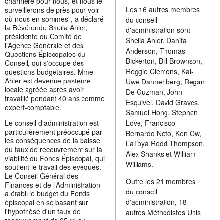
charnière pour nous, et nous le
Les 16 autres membres
surveillerons de près pour voir
où nous en sommes", a déclaré
du conseil
la Révérende Sheila Ahler,
d'administration sont :
présidente du Comité de
Shelia Ahler, Danita
l'Agence Générale et des
Anderson, Thomas
Questions Épiscopales du
Bickerton, Bill Brownson,
Conseil, qui s'occupe des
Reggie Clemons, Kai-
questions budgétaires. Mme
Ahler est devenue pasteure
Uwe Dannenberg, Regan
locale agréée après avoir
De Guzman, John
travaillé pendant 40 ans comme
Esquivel, David Graves,
expert-comptable.
Samuel Hong, Stephen
Le conseil d'administration est
Love, Francisco
particulièrement préoccupé par
Bernardo Neto, Ken Ow,
les conséquences de la baisse
LaToya Redd Thompson,
du taux de recouvrement sur la
Alex Shanks et William
viabilité du Fonds Épiscopal, qui
Williams.
soutient le travail des évêques.
Le Conseil Général des
Outre les 21 membres
Finances et de l'Administration
du conseil
a établi le budget du Fonds
d'administration, 18
épiscopal en se basant sur
l'hypothèse d'un taux de
autres Méthodistes Unis
recouvrement de 85 % au