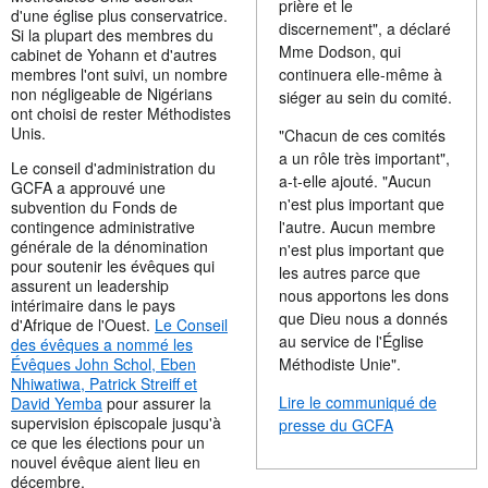
prière et le
d'une église plus conservatrice.
discernement", a déclaré
Si la plupart des membres du
Mme Dodson, qui
cabinet de Yohann et d'autres
membres l'ont suivi, un nombre
continuera elle-même à
non négligeable de Nigérians
siéger au sein du comité.
ont choisi de rester Méthodistes
Unis.
"Chacun de ces comités
a un rôle très important",
Le conseil d'administration du
a-t-elle ajouté. "Aucun
GCFA a approuvé une
n'est plus important que
subvention du Fonds de
contingence administrative
l'autre. Aucun membre
générale de la dénomination
n'est plus important que
pour soutenir les évêques qui
les autres parce que
assurent un leadership
nous apportons les dons
intérimaire dans le pays
que Dieu nous a donnés
d'Afrique de l'Ouest.
Le Conseil
au service de l'Église
des évêques a nommé les
Évêques John Schol, Eben
Méthodiste Unie".
Nhiwatiwa, Patrick Streiff et
Lire le communiqué de
David Yemba
pour assurer la
supervision épiscopale jusqu'à
presse du GCFA
ce que les élections pour un
nouvel évêque aient lieu en
décembre.