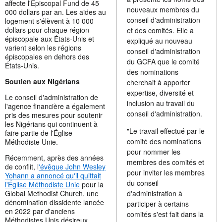
affecte l'Episcopal Fund de 45
nouveaux membres du
000 dollars par an. Les aides au
conseil d'administration
logement s'élèvent à 10 000
dollars pour chaque région
et des comités. Elle a
épiscopale aux États-Unis et
expliqué au nouveau
varient selon les régions
conseil d'administration
épiscopales en dehors des
du GCFA que le comité
États-Unis.
des nominations
Soutien aux Nigérians
cherchait à apporter
expertise, diversité et
Le conseil d'administration de
inclusion au travail du
l'agence financière a également
conseil d'administration.
pris des mesures pour soutenir
les Nigérians qui continuent à
"Le travail effectué par le
faire partie de l'Église
comité des nominations
Méthodiste Unie.
pour nommer les
Récemment, après des années
membres des comités et
de conflit, l
'évêque John Wesley
pour inviter les membres
Yohann a annoncé qu'il quittait
du conseil
l'Église Méthodiste Unie
pour la
Global Methodist Church, une
d'administration à
dénomination dissidente lancée
participer à certains
en 2022 par d'anciens
comités s'est fait dans la
Méthodistes Unis désireux