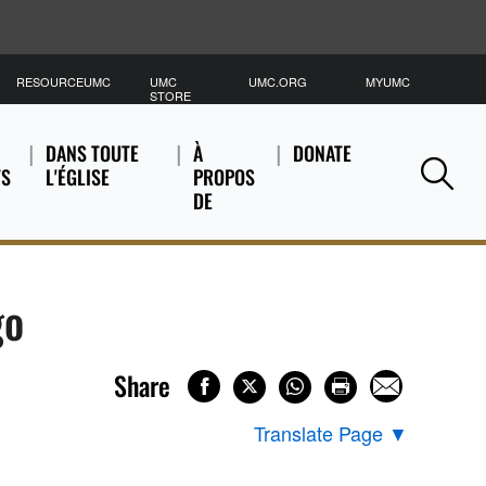
RESOURCEUMC
UMC
UMC.ORG
MYUMC
C
STORE
DANS TOUTE
À
DONATE
TS
L'ÉGLISE
PROPOS
Se
DE
go
Share
Translate Page
▼