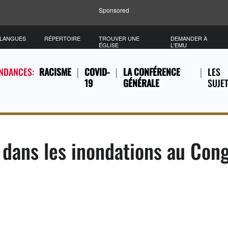
Sponsored
/LANGUES
RÉPERTOIRE
TROUVER UNE
DEMANDER À
ÉGLISE
L'EMU
ENDANCES:
RACISME
COVID-
LA CONFÉRENCE
LES
19
GÉNÉRALE
SUJE
 dans les inondations au Con