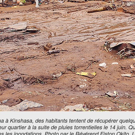
 à Kinshasa, des habitants tentent de récupérer quelqu
 quartier à la suite de pluies torrentielles le 14 juin. Q
ns les inondations. Photo par le Révérend Fiston Okito,