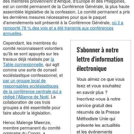
des membres proviennent d'Afrique, d'Europe et des Philippines,
est un comité permanent de la Conférence Générale, la plus haute
assemblée législative de la confession. Le comité permanent a pris
les dernières mesures nécessaires pour que le paquet
d'amendements soit présenté à la Conférence Générale,
où il a
remporté 78 % des voix et a été transmis aux conférences
annuelles
.
Cependant, les membres du
S'abonner à notre
comité reconnaissent volontiers
qu'ils se sont appuyés sur les
lettre d'information
travaux déjà réalisés par
la
Table connexionnelle
, qui agit
électronique
comme une sorte de conseil
ecclésiastique confessionnel, et
Vous aimez ce que vous
par un groupe local de
lisez et vous souhaitez
responsables ecclésiastiques
de la conférence centrale qui a
en savoir plus ?
rédigé l'Alliance de Noël
. La
Inscrivez-vous à notre
collaboration de ces trois
service gratuit des
groupes a été essentielle pour
résumés de la Presse
faire aboutir la législation.
Méthodiste Unie qui
Henoc Malenge Mwenze,
présente les actualités
membre permanent du comité
et les événements
originaire du Congo, a