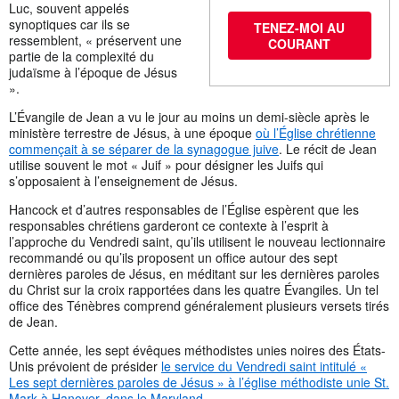
Luc, souvent appelés
synoptiques car ils se
TENEZ-MOI AU
ressemblent, « préservent une
COURANT
partie de la complexité du
judaïsme à l’époque de Jésus
».
L’Évangile de Jean a vu le jour au moins un demi-siècle après le
ministère terrestre de Jésus, à une époque
où l’Église chrétienne
commençait à se séparer de la synagogue juive
. Le récit de Jean
utilise souvent le mot « Juif » pour désigner les Juifs qui
s’opposaient à l’enseignement de Jésus.
Hancock et d’autres responsables de l’Église espèrent que les
responsables chrétiens garderont ce contexte à l’esprit à
l’approche du Vendredi saint, qu’ils utilisent le nouveau lectionnaire
recommandé ou qu’ils proposent un office autour des sept
dernières paroles de Jésus, en méditant sur les dernières paroles
du Christ sur la croix rapportées dans les quatre Évangiles. Un tel
office des Ténèbres comprend généralement plusieurs versets tirés
de Jean.
Cette année, les sept évêques méthodistes unies noires des États-
Unis prévoient de présider
le service du Vendredi saint intitulé «
Les sept dernières paroles de Jésus » à l’église méthodiste unie St.
Mark à Hanover, dans le Maryland.