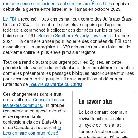
recrudescence des incidents antisémites aux États-Unis
depuis le
début de la guerre entre Israël et le Hamas en octobre 2023.
Le FBI
a recensé 1 938 crimes haineux contre des Juifs aux États-
Unis en 2024 — le nombre le plus élevé depuis que l’agence
fédérale a commencé à collecter des données sur les crimes
haineux en 1991.
Selon le Southern Poverty Law Center
, l’année
2024 — la dernière année pour laquelle des données du FBI sont
disponibles — a enregistré 11 679 crimes haineux au total, soit le
deuxième chiffre le plus élevé jamais enregistré.
Tout cela rend d’autant plus urgent pour les Églises, en cette
période la plus sacrée du christianisme, de reconsidérer la manière
dont elles présentent les passages bibliques historiquement utilisés
pour accuser à tort le peuple juif de la crucifixion et détourner
l’attention de
l’œuvre salvatrice du Christ
.
Ces changements sont le fruit
En savoir plus
du travail de la
Consultation sur
les textes communs
, un groupe
œcuménique composé d’érudits
Le Lectionnaire commun
et de représentants
révisé fonctionne selon
confessionnels des États-Unis
un cycle de trois ans :
et du Canada qui élaborent
le
l’année A est consacrée
Lectionnaire commun révisé
aux lectures de l’Évangile