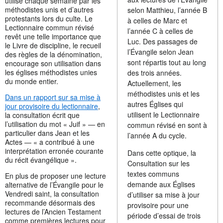
utilisé chaque semaine par les
méthodistes unis et d’autres
selon Matthieu, l’année B
protestants lors du culte. Le
à celles de Marc et
Lectionnaire commun révisé
l’année C à celles de
revêt une telle importance que
Luc. Des passages de
le Livre de discipline, le recueil
l’Évangile selon Jean
des règles de la dénomination,
sont répartis tout au long
encourage son utilisation dans
les églises méthodistes unies
des trois années.
du monde entier.
Actuellement, les
méthodistes unis et les
Dans un rapport sur sa mise à
autres Églises qui
jour provisoire du lectionnaire
,
utilisent le Lectionnaire
la consultation écrit que
l’utilisation du mot « Juif » — en
commun révisé en sont à
particulier dans Jean et les
l’année A du cycle.
Actes — « a contribué à une
interprétation erronée courante
Dans cette optique, la
du récit évangélique ».
Consultation sur les
textes communs
En plus de proposer une lecture
demande aux Églises
alternative de l’Évangile pour le
Vendredi saint, la consultation
d’utiliser sa mise à jour
recommande désormais des
provisoire pour une
lectures de l’Ancien Testament
période d’essai de trois
comme premières lectures pour