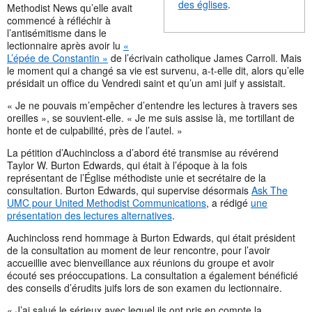
des églises
.
Methodist News qu’elle avait
commencé à réfléchir à
l’antisémitisme dans le
lectionnaire après avoir lu
«
L’épée de Constantin »
de l’écrivain catholique James Carroll. Mais
le moment qui a changé sa vie est survenu, a-t-elle dit, alors qu’elle
présidait un office du Vendredi saint et qu’un ami juif y assistait.
« Je ne pouvais m’empêcher d’entendre les lectures à travers ses
oreilles », se souvient-elle. « Je me suis assise là, me tortillant de
honte et de culpabilité, près de l’autel. »
La pétition d’Auchincloss a d’abord été transmise au révérend
Taylor W. Burton Edwards, qui était à l’époque à la fois
représentant de l’Église méthodiste unie et secrétaire de la
consultation. Burton Edwards, qui supervise désormais
Ask The
UMC pour United Methodist Communications
, a rédigé
une
présentation des lectures alternatives
.
Auchincloss rend hommage à Burton Edwards, qui était président
de la consultation au moment de leur rencontre, pour l’avoir
accueillie avec bienveillance aux réunions du groupe et avoir
écouté ses préoccupations. La consultation a également bénéficié
des conseils d’érudits juifs lors de son examen du lectionnaire.
« J’ai salué le sérieux avec lequel ils ont pris en compte la