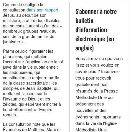
Comme le souligne la
S'abonner à notre
consultation
dans son rapport
,
Jésus, au début de son
bulletin
ministère, a attiré des disciples
qui ne constituaient qu’un des «
d'information
nombreux groupes rivaux au
sein de la grande famille du
électronique (en
judaïsme ».
anglais)
Parmi ceux-ci figuraient les
pharisiens, qui mettaient
Vous aimez ce que vous
l’accent sur l’application de la loi
lisez et vous voulez en
juive dans la vie quotidienne ;
savoir plus ? Inscrivez-
les sadducéens, qui
constituaient la majeure partie
vous pour recevoir
de la classe sacerdotale ; les
gratuitement nos
disciples de Jean-Baptiste, qui
résumés de la Presse
mettaient l’accent sur le
Méthodiste Unie qui
Royaume de Dieu ; et les
présentent des
zélotes, qui espéraient inciter à
la rébellion contre l’Empire
nouvelles et des
romain.
événements importants
dans la vie de l'Église
La consultation note que les
Évangiles de Matthieu, Marc et
Méthodiste Unie.