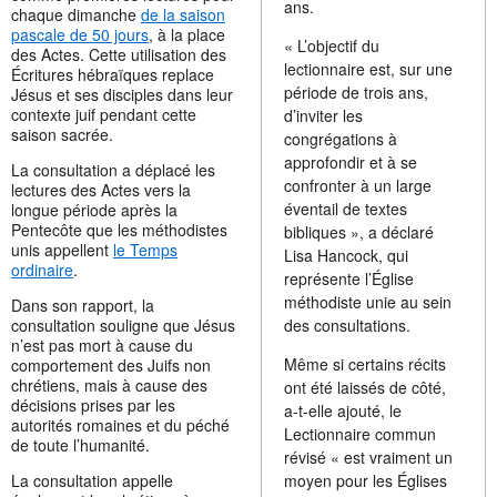
ans.
chaque dimanche
de la saison
pascale de 50 jours
, à la place
« L’objectif du
des Actes. Cette utilisation des
lectionnaire est, sur une
Écritures hébraïques replace
période de trois ans,
Jésus et ses disciples dans leur
contexte juif pendant cette
d’inviter les
saison sacrée.
congrégations à
approfondir et à se
La consultation a déplacé les
confronter à un large
lectures des Actes vers la
éventail de textes
longue période après la
Pentecôte que les méthodistes
bibliques », a déclaré
unis appellent
le Temps
Lisa Hancock, qui
ordinaire
.
représente l’Église
méthodiste unie au sein
Dans son rapport, la
consultation souligne que Jésus
des consultations.
n’est pas mort à cause du
Même si certains récits
comportement des Juifs non
chrétiens, mais à cause des
ont été laissés de côté,
décisions prises par les
a-t-elle ajouté, le
autorités romaines et du péché
Lectionnaire commun
de toute l’humanité.
révisé « est vraiment un
La consultation appelle
moyen pour les Églises