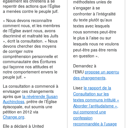
également les chrétiens à se
méthodistes unies de
repentir des actions que l’Église
s’engager à se
a menées contre le peuple juif.
confronter à l’intégralité
du texte plutôt qu’aux
« Nous devons reconnaître
comment nous, et les membres
textes avec lesquels
de l’Église avant nous, avons
nous sommes peut-être
discriminé et maltraité les Juifs
le plus à l’aise ou sur
», écrit la consultation. « Nous
lesquels nous ne voulons
devons chercher des moyens
peut-être pas être remis
de corriger notre
en question ».
compréhension personnelle et
communautaire des Écritures
Demandez à
qui façonne nos attitudes et
notre comportement envers le
l'EMU
propose un aperçu
peuple juif. »
des changements
.
La consultation a commencé à
Lisez
le rapport de la
envisager ces changements
Consultation sur les
après que
la révérende Susan
textes communs intitulé «
Auchincloss
, prêtre de l’Église
Aborder l’antijudaïsme »,
épiscopale, eut soumis une
pétition en 2012 via
qui comprend une
Change.org
.
confession
recommandée à l’usage
Elle a déclaré à United