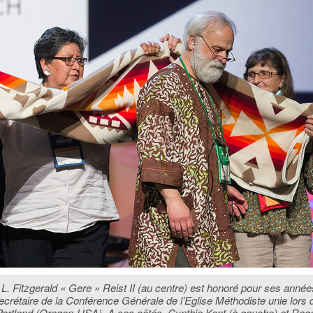
. Fitzgerald « Gere » Reist II (au centre) est honoré pour ses année
ecrétaire de la Conférence Générale de l’Eglise Méthodiste unie lors
Portland (Oregon-USA). A ses côtés, Cynthia Kent (à gauche) et Rag