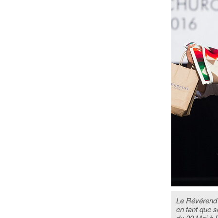
Le Révérend L
en tant que s
du 20 Mai à 