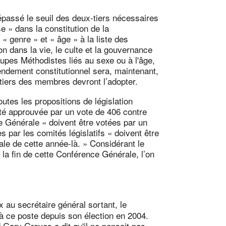
épassé le seuil des deux-tiers nécessaires
ise » dans la constitution de la
 genre » et « âge » à la liste des
ion dans la vie, le culte et la gouvernance
upes Méthodistes liés au sexe ou à l'âge,
ndement constitutionnel sera, maintenant,
tiers des membres devront l’adopter.
outes les propositions de législation
té approuvée par un vote de 406 contre
e Générale « doivent être votées par un
es par les comités législatifs « doivent être
le de cette année-là. » Considérant le
 la fin de cette Conférence Générale, l’on
x au secrétaire général sortant, le
 à ce poste depuis son élection en 2004.
 Gary Graves a dit qu'il ne pensait pas