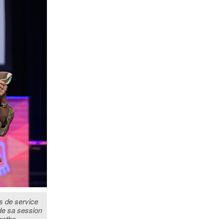
s de service
 de sa session
gatha