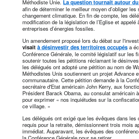
Méthodiste Unie.
La question tournait autour d
afin de déterminer le meilleur moyen d’obliger les 
changement climatique. En fin de compte, les délé
modification de la législation de l’Eglise et appelé
entreprises d’énergies fossiles.
Un amendement proposé lors du débat sur l'inves
a éc
visait
à désinvestir des territoires occupés
Conférence Générale, le comité législatif sur les f
soutenir toutes les pétitions réclamant le désinve
les délégués ont adopté une pétition au nom de Wad
Méthodistes Unis soutiennent un projet Advance e
communautaire. Cette pétition demande à la Confé
secrétaire d'Etat américain John Kerry, aux foncti
Président Barack Obama, au consulat américain à Jé
pour exprimer « nos inquiétudes sur la confiscation
ce village. »
Les délégués ont exigé que les évêques dans les co
requis pour la retraite, démissionnent trois mois 
immédiat. Auparavant, les évêques des conférence
la Conférence Générale pour se retirer.