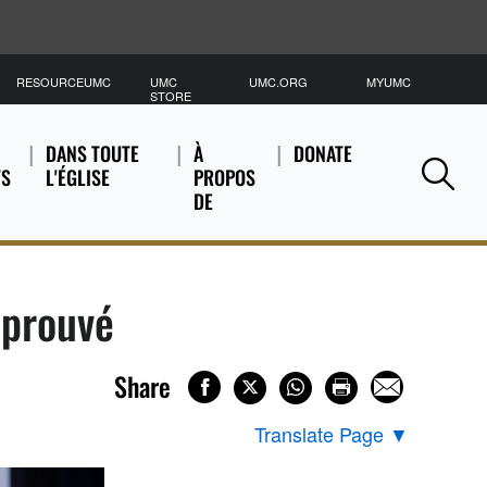
RESOURCEUMC
UMC
UMC.ORG
MYUMC
C
STORE
DANS TOUTE
À
DONATE
TS
L'ÉGLISE
PROPOS
Se
DE
pprouvé
Share
Translate Page
▼