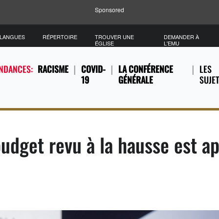
Sponsored
/LANGUES
RÉPERTOIRE
TROUVER UNE
DEMANDER À
ÉGLISE
L'EMU
ENDANCES:
RACISME
COVID-
LA CONFÉRENCE
LES
19
GÉNÉRALE
SUJE
udget revu à la hausse est a