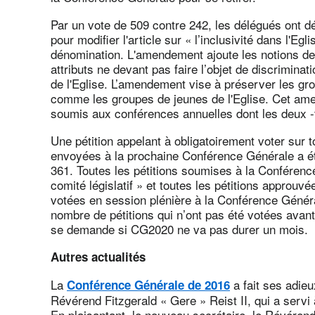
Par un vote de 509 contre 242, les délégués ont d
pour modifier l'article sur « l’inclusivité dans l'Egl
dénomination. L'amendement ajoute les notions de «
attributs ne devant pas faire l’objet de discriminat
de l'Eglise. L’amendement vise à préserver les gro
comme les groupes de jeunes de l'Eglise. Cet ame
soumis aux conférences annuelles dont les deux -
Une pétition appelant à obligatoirement voter sur t
envoyées à la prochaine Conférence Générale a é
361. Toutes les pétitions soumises à la Conférenc
comité législatif » et toutes les pétitions approuvé
votées en session plénière à la Conférence Généra
nombre de pétitions qui n’ont pas été votées avant
se demande si CG2020 ne va pas durer un mois.
Autres actualités
La
a fait ses adieu
Conférence Générale de 2016
Révérend Fitzgerald « Gere » Reist II, qui a servi
En plaisantant, le nouveau secrétaire, le Révérend