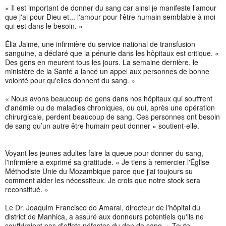
« Il est important de donner du sang car ainsi je manifeste l’amour
que j'ai pour Dieu et... l'amour pour l'être humain semblable à moi
qui est dans le besoin. »
Élia Jaime, une infirmière du service national de transfusion
sanguine, a déclaré que la pénurie dans les hôpitaux est critique. «
Des gens en meurent tous les jours. La semaine dernière, le
ministère de la Santé a lancé un appel aux personnes de bonne
volonté pour qu'elles donnent du sang. »
« Nous avons beaucoup de gens dans nos hôpitaux qui souffrent
d'anémie ou de maladies chroniques, ou qui, après une opération
chirurgicale, perdent beaucoup de sang. Ces personnes ont besoin
de sang qu’un autre être humain peut donner » soutient-elle.
Voyant les jeunes adultes faire la queue pour donner du sang,
l'infirmière a exprimé sa gratitude. « Je tiens à remercier l'Église
Méthodiste Unie du Mozambique parce que j'ai toujours su
comment aider les nécessiteux. Je crois que notre stock sera
reconstitué. »
Le Dr. Joaquim Francisco do Amaral, directeur de l'hôpital du
district de Manhica, a assuré aux donneurs potentiels qu'ils ne
souffriraient pas d'effets néfastes du don de sang. « Toute