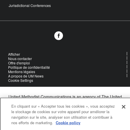
Jurisdictional Conferences
Afficher
Nous contacter
Offre d'emploi
Politique de confidentialité
Mentions légales
A propos de UM News
Cookie Settings
United Methodist Communications is an agency of The United
Methodist Church
En cliquant sur « Accepter tous les cookies », vous acceptez
©2026
United Methodist Communications. All Rights Reserved
le stockage de cookies sur votre appareil pour améliorer la
navigation sur le site, analyser son utilisation et contribuer à
nos efforts de marketing.
Cookie policy