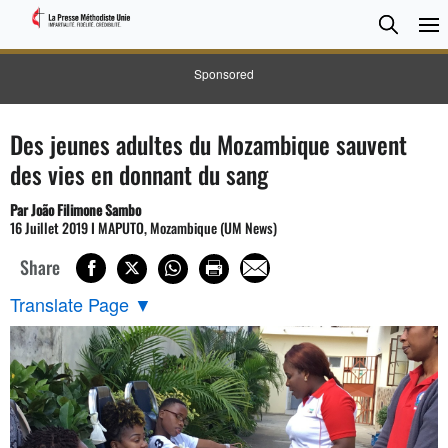
CHER
Searc
Sponsored
Des jeunes adultes du Mozambique sauvent
des vies en donnant du sang
Par João Filimone Sambo
16 Juillet 2019 I MAPUTO, Mozambique (UM News)
Share
Translate Page
▼