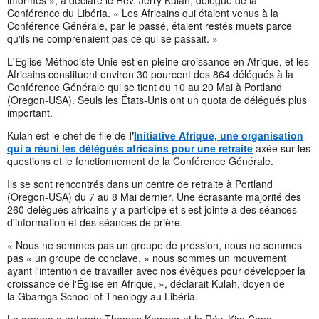
Conférence du Libéria. « Les Africains qui étaient venus à la
Conférence Générale, par le passé, étaient restés muets parce
qu'ils ne comprenaient pas ce qui se passait. »
L'Eglise Méthodiste Unie est en pleine croissance en Afrique, et les
Africains constituent environ 30 pourcent des 864 délégués à la
Conférence Générale qui se tient du 10 au 20 Mai à Portland
(Oregon-USA). Seuls les États-Unis ont un quota de délégués plus
important.
Kulah est le chef de file de
l'
Initiative Afrique, une organisation
qui a réuni les délégués africains pour une retraite
axée sur les
questions et le fonctionnement de la Conférence Générale.
Ils se sont rencontrés dans un centre de retraite à Portland
(Oregon-USA) du 7 au 8 Mai dernier. Une écrasante majorité des
260 délégués africains y a participé et s’est jointe à des séances
d'information et des séances de prière.
« Nous ne sommes pas un groupe de pression, nous ne sommes
pas « un groupe de conclave, » nous sommes un mouvement
ayant l'intention de travailler avec nos évêques pour développer la
croissance de l'Église en Afrique, », déclarait Kulah, doyen de
la Gbarnga School of Theology au Libéria.
Le groupe a entendu Thomas Kemper et le Rév. Kim Cape,