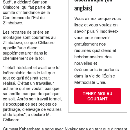
Sud", a déclaré Samson
anglais)
Chikoore, qui fait partie du
comité d'intendance de la
Conférence de l'Est du
Vous aimez ce que vous
Zimbabwe.
lisez et vous voulez en
savoir plus ? Inscrivez-
Les retraites de prière en
montagne sont courantes au
vous pour recevoir
Zimbabwe, ce que Chikoore
gratuitement nos
appelle "une étape
résumés quotidiens et
supplémentaire" dans le
hebdomadaires des
cheminement de la foi.
nouvelles et
"Il était résistant et avait une foi
événements importants
inébranlable dans le fait que
dans la vie de l'Église
tout ce qu'il désirait serait
Méthodiste Unie.
réalisé. C'était un travailleur
acharné qui ne voulait pas que
sa famille manque de quoi que
TENEZ-MOI AU
ce soit. Après son travail formel,
COURANT
il s'occupait de ses projets de
jardinage, d'élevage de volailles
et de lapins", a déclaré M.
Chikoore.
Gumisai Kabatebate a servi avec Nyakudanga en tant que dirigeant