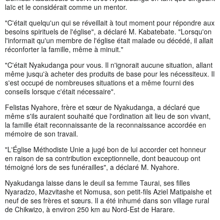
laïc et le considérait comme un mentor.
"C'était quelqu'un qui se réveillait à tout moment pour répondre aux
besoins spirituels de l'église", a déclaré M. Kabatebate. "Lorsqu'on
l'informait qu'un membre de l'église était malade ou décédé, il allait
réconforter la famille, même à minuit."
"C'était Nyakudanga pour vous. Il n'ignorait aucune situation, allant
même jusqu'à acheter des produits de base pour les nécessiteux. Il
s'est occupé de nombreuses situations et a même fourni des
conseils lorsque c'était nécessaire".
Felistas Nyahore, frère et sœur de Nyakudanga, a déclaré que
même s'ils auraient souhaité que l'ordination ait lieu de son vivant,
la famille était reconnaissante de la reconnaissance accordée en
mémoire de son travail.
"L'Église Méthodiste Unie a jugé bon de lui accorder cet honneur
en raison de sa contribution exceptionnelle, dont beaucoup ont
témoigné lors de ses funérailles", a déclaré M. Nyahore.
Nyakudanga laisse dans le deuil sa femme Taurai, ses filles
Nyaradzo, Mazvitashe et Nomusa, son petit-fils Aziel Matipaishe et
neuf de ses frères et sœurs. Il a été inhumé dans son village rural
de Chikwizo, à environ 250 km au Nord-Est de Harare.