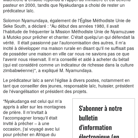
pasteur en 2000, tandis que Nyakudanga a choisi de rester un
prédicateur laïc.
Solomon Nyamundaya, également de l'Église Méthodiste Unie de
Seke South, a déclaré : "Au début des années 1980, il avait
l'habitude de fréquenter la Mission Méthodiste Unie de Nyamuzuwe
à Mutoko pour prêcher et chanter. C'était quelqu'un qui défendait la
vérité. Il était passionné par l'autonomisation des autres, il m'a
incité à développer ma maison rurale en disant qu'il ne suffisait pas
de posséder une maison en ville car nous ne savions pas ce que
l'avenir nous réservait. Il m'a conseillé et aidé à acheter du bétail
(qui est considéré comme un indicateur de richesse dans la culture
zimbabwéenne)", a expliqué M. Nyamundaya.
Le prédicateur laïc a servi l'église à divers postes, notamment en
tant que conseiller des jeunes, responsable laïc, huissier, président
de l'évangélisation et président des projets.
"Nyakudanga est celui qui m'a
S'abonner à notre
appris à aller sur les montagnes
de prière. Il m'invitait à
bulletin
l'accompagner lorsqu'il était
invité à prêcher – à une
d'information
occasion, j'ai voyagé avec lui
pour prêcher en Afrique du
électronique (en