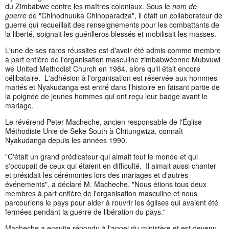
du Zimbabwe contre les maîtres coloniaux. Sous le
nom de
guerre
de "Chinodhuuka Chinoparadza", il était un collaborateur de
guerre qui recueillait des renseignements pour les combattants de
la liberté, soignait les guérilleros blessés et mobilisait les masses.
L'une de ses rares réussites est d'avoir été admis comme membre
à part entière de l'organisation masculine zimbabwéenne Mubvuwi
we United Methodist Church en 1984, alors qu'il était encore
célibataire. L'adhésion à l'organisation est réservée aux hommes
mariés et Nyakudanga est entré dans l'histoire en faisant partie de
la poignée de jeunes hommes qui ont reçu leur badge avant le
mariage.
Le révérend Peter Macheche, ancien responsable de l'Église
Méthodiste Unie de Seke South à Chitungwiza, connaît
Nyakudanga depuis les années 1990.
"C'était un grand prédicateur qui aimait tout le monde et qui
s'occupait de ceux qui étaient en difficulté. Il aimait aussi chanter
et présidait les cérémonies lors des mariages et d'autres
événements", a déclaré M. Macheche. "Nous étions tous deux
membres à part entière de l'organisation masculine et nous
parcourions le pays pour aider à rouvrir les églises qui avaient été
fermées pendant la guerre de libération du pays."
Macheche a ensuite répondu à l'appel du ministère et est devenu