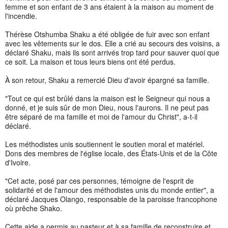
femme et son enfant de 3 ans étaient à la maison au moment de
l'incendie.
Thérèse Otshumba Shaku a été obligée de fuir avec son enfant
avec les vêtements sur le dos. Elle a crié au secours des voisins, a
déclaré Shaku, mais ils sont arrivés trop tard pour sauver quoi que
ce soit. La maison et tous leurs biens ont été perdus.
À son retour, Shaku a remercié Dieu d'avoir épargné sa famille.
"Tout ce qui est brûlé dans la maison est le Seigneur qui nous a
donné, et je suis sûr de mon Dieu, nous l'aurons. Il ne peut pas
être séparé de ma famille et moi de l'amour du Christ", a-t-il
déclaré.
Les méthodistes unis soutiennent le soutien moral et matériel.
Dons des membres de l'église locale, des États-Unis et de la Côte
d'Ivoire.
"Cet acte, posé par ces personnes, témoigne de l'esprit de
solidarité et de l'amour des méthodistes unis du monde entier", a
déclaré Jacques Olango, responsable de la paroisse francophone
où prêche Shako.
Cette aide a permis au pasteur et à sa famille de reconstruire et