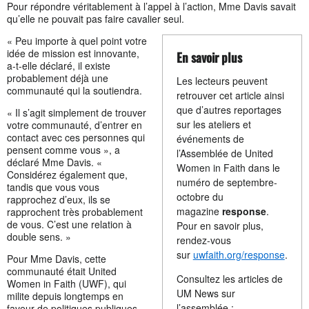
Pour répondre véritablement à l’appel à l’action, Mme Davis savait
qu’elle ne pouvait pas faire cavalier seul.
« Peu importe à quel point votre
idée de mission est innovante,
En savoir plus
a-t-elle déclaré, il existe
probablement déjà une
Les lecteurs peuvent
communauté qui la soutiendra.
retrouver cet article ainsi
que d’autres reportages
« Il s’agit simplement de trouver
sur les ateliers et
votre communauté, d’entrer en
contact avec ces personnes qui
événements de
pensent comme vous », a
l’Assemblée de United
déclaré Mme Davis. «
Women in Faith dans le
Considérez également que,
numéro de septembre-
tandis que vous vous
octobre du
rapprochez d’eux, ils se
magazine
response
.
rapprochent très probablement
de vous. C’est une relation à
Pour en savoir plus,
double sens. »
rendez-vous
sur
uwfaith.org/response
.
Pour Mme Davis, cette
communauté était United
Consultez les articles de
Women in Faith (UWF), qui
UM News sur
milite depuis longtemps en
l’assemblée :
faveur de politiques publiques