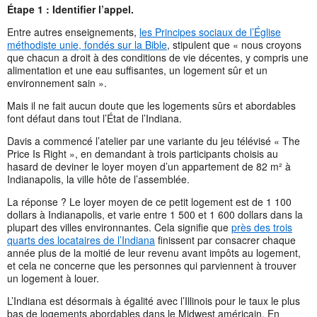
Étape 1 : Identifier l’appel.
Entre autres enseignements,
les Principes sociaux de l’Église
méthodiste unie, fondés sur la Bible
, stipulent que « nous croyons
que chacun a droit à des conditions de vie décentes, y compris une
alimentation et une eau suffisantes, un logement sûr et un
environnement sain ».
Mais il ne fait aucun doute que les logements sûrs et abordables
font défaut dans tout l’État de l’Indiana.
Davis a commencé l’atelier par une variante du jeu télévisé « The
Price Is Right », en demandant à trois participants choisis au
hasard de deviner le loyer moyen d’un appartement de 82 m² à
Indianapolis, la ville hôte de l’assemblée.
La réponse ? Le loyer moyen de ce petit logement est de 1 100
dollars à Indianapolis, et varie entre 1 500 et 1 600 dollars dans la
plupart des villes environnantes. Cela signifie que
près des trois
quarts des locataires de l’Indiana
finissent par consacrer chaque
année plus de la moitié de leur revenu avant impôts au logement,
et cela ne concerne que les personnes qui parviennent à trouver
un logement à louer.
L’Indiana est désormais à égalité avec l’Illinois pour le taux le plus
bas de logements abordables dans le Midwest américain. En