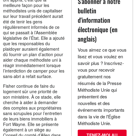
S'abonner à notre
meilleure façon pour les
bulletin
méthodistes unis de capitaliser
sur leur travail précédent aurait
d'information
été de tenir les gens
régulièrement informés de ce
électronique (en
qui se passait à l’Assemblée
anglais)
législative de l’État. Elle a ajouté
que les responsables du
plaidoyer auraient également
Vous aimez ce que vous
dû fournir un plan d’action pour
lisez et vous voulez en
aider chaque méthodiste uni à
savoir plus ? Inscrivez-
réagir immédiatement lorsque
vous pour recevoir
l’interdiction de camper pour les
sans-abri a refait surface.
gratuitement nos
résumés de la Presse
Fisher continue de faire du
Méthodiste Unie qui
logement sûr une priorité de
présentent des
son ministère. À ce stade, elle
cherche à aider à demander
nouvelles et des
des comptes aux propriétaires
événements importants
sans scrupules pour l’entretien
dans la vie de l'Église
de leurs biens immobiliers à
Méthodiste Unie.
Fort Wayne. Elle se présente
également à un siège au
Conseil du comté d’Allen dans
TENEZ-MOI AU