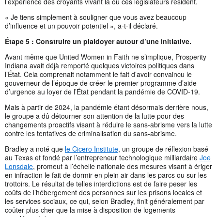
l’expérience des croyants vivant là où ces législateurs résident.
« Je tiens simplement à souligner que vous avez beaucoup
d’influence et un pouvoir potentiel », a-t-il déclaré.
Étape 5 : Construire un plaidoyer autour d’une initiative.
Avant même que United Women in Faith ne s’implique, Prosperity
Indiana avait déjà remporté quelques victoires politiques dans
l’État. Cela comprenait notamment le fait d’avoir convaincu le
gouverneur de l’époque de créer le premier programme d’aide
d’urgence au loyer de l’État pendant la pandémie de COVID-19.
Mais à partir de 2024, la pandémie étant désormais derrière nous,
le groupe a dû détourner son attention de la lutte pour des
changements proactifs visant à réduire le sans-abrisme vers la lutte
contre les tentatives de criminalisation du sans-abrisme.
Bradley a noté que
le Cicero Institute
, un groupe de réflexion basé
au Texas et fondé par l’entrepreneur technologique milliardaire
Joe
Lonsdale
, promeut à l’échelle nationale des mesures visant à ériger
en infraction le fait de dormir en plein air dans les parcs ou sur les
trottoirs. Le résultat de telles interdictions est de faire peser les
coûts de l’hébergement des personnes sur les prisons locales et
les services sociaux, ce qui, selon Bradley, finit généralement par
coûter plus cher que la mise à disposition de logements