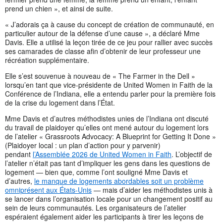
prend un chien », et ainsi de suite.
« J’adorais ça à cause du concept de création de communauté, en
particulier autour de la défense d’une cause », a déclaré Mme
Davis. Elle a utilisé la leçon tirée de ce jeu pour rallier avec succès
ses camarades de classe afin d’obtenir de leur professeur une
récréation supplémentaire.
Elle s’est souvenue à nouveau de « The Farmer in the Dell »
lorsqu’en tant que vice-présidente de United Women in Faith de la
Conférence de l’Indiana, elle a entendu parler pour la première fois
de la crise du logement dans l’État.
Mme Davis et d’autres méthodistes unies de l’Indiana ont discuté
du travail de plaidoyer qu’elles ont mené autour du logement lors
de l’atelier « Grassroots Advocacy: A Blueprint for Getting It Done »
(Plaidoyer local : un plan d’action pour y parvenir)
pendant
l’Assemblée 2026 de United Women in Faith
. L’objectif de
l’atelier n’était pas tant d’impliquer les gens dans les questions de
logement — bien que, comme l’ont souligné Mme Davis et
d’autres,
le manque de logements abordables soit un problème
omniprésent aux États-Unis
— mais d’aider les méthodistes unis à
se lancer dans l’organisation locale pour un changement positif au
sein de leurs communautés. Les organisateurs de l’atelier
espéraient également aider les participants à tirer les leçons de