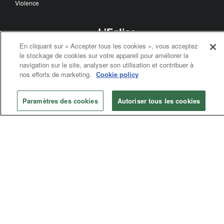
Violence
L'Eglise
En cliquant sur « Accepter tous les cookies », vous acceptez
La Conférence Générale
le stockage de cookies sur votre appareil pour améliorer la
Le Conseil des Evêques
navigation sur le site, analyser son utilisation et contribuer à
Le Haut-Conseil Judiciaire
nos efforts de marketing.
Cookie policy
Les Agences Générales
La Table Connexionnelle
Paramètres des cookies
Autoriser tous les cookies
Conférence Annuelle
Central Conferences
Jurisdictional Conferences
Afficher