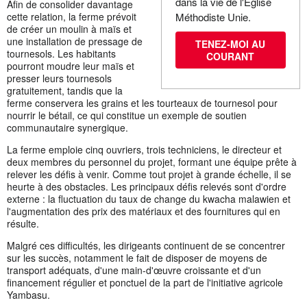
dans la vie de l'Église
Afin de consolider davantage
cette relation, la ferme prévoit
Méthodiste Unie.
de créer un moulin à maïs et
une installation de pressage de
TENEZ-MOI AU
tournesols. Les habitants
COURANT
pourront moudre leur maïs et
presser leurs tournesols
gratuitement, tandis que la
ferme conservera les grains et les tourteaux de tournesol pour
nourrir le bétail, ce qui constitue un exemple de soutien
communautaire synergique.
La ferme emploie cinq ouvriers, trois techniciens, le directeur et
deux membres du personnel du projet, formant une équipe prête à
relever les défis à venir. Comme tout projet à grande échelle, il se
heurte à des obstacles. Les principaux défis relevés sont d'ordre
externe : la fluctuation du taux de change du kwacha malawien et
l'augmentation des prix des matériaux et des fournitures qui en
résulte.
Malgré ces difficultés, les dirigeants continuent de se concentrer
sur les succès, notamment le fait de disposer de moyens de
transport adéquats, d'une main-d'œuvre croissante et d'un
financement régulier et ponctuel de la part de l'initiative agricole
Yambasu.