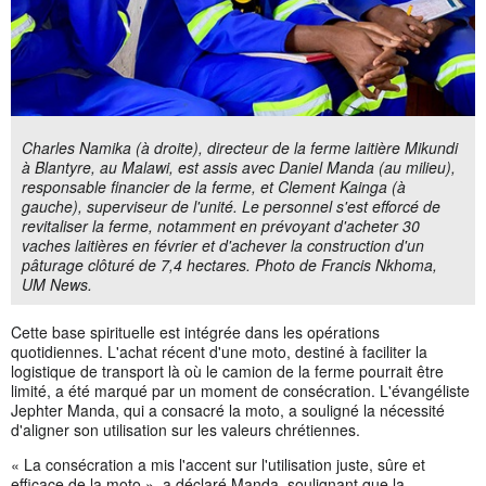
Charles Namika (à droite), directeur de la ferme laitière Mikundi
à Blantyre, au Malawi, est assis avec Daniel Manda (au milieu),
responsable financier de la ferme, et Clement Kainga (à
gauche), superviseur de l'unité. Le personnel s'est efforcé de
revitaliser la ferme, notamment en prévoyant d'acheter 30
vaches laitières en février et d'achever la construction d'un
pâturage clôturé de 7,4 hectares. Photo de Francis Nkhoma,
UM News.
Cette base spirituelle est intégrée dans les opérations
quotidiennes. L'achat récent d'une moto, destiné à faciliter la
logistique de transport là où le camion de la ferme pourrait être
limité, a été marqué par un moment de consécration. L'évangéliste
Jephter Manda, qui a consacré la moto, a souligné la nécessité
d'aligner son utilisation sur les valeurs chrétiennes.
« La consécration a mis l'accent sur l'utilisation juste, sûre et
efficace de la moto », a déclaré Manda, soulignant que la