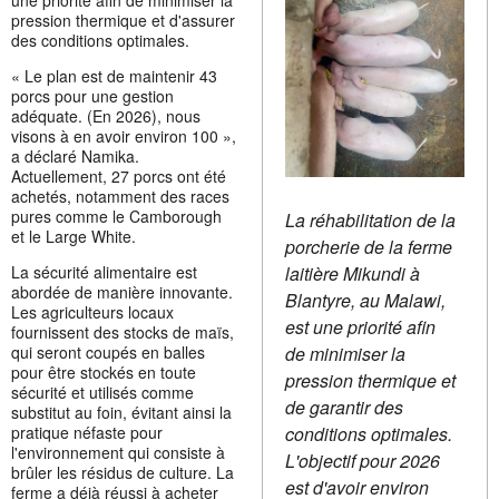
une priorité afin de minimiser la
pression thermique et d'assurer
des conditions optimales.
« Le plan est de maintenir 43
porcs pour une gestion
adéquate. (En 2026), nous
visons à en avoir environ 100 »,
a déclaré Namika.
Actuellement, 27 porcs ont été
achetés, notamment des races
pures comme le Camborough
La réhabilitation de la
et le Large White.
porcherie de la ferme
laitière Mikundi à
La sécurité alimentaire est
abordée de manière innovante.
Blantyre, au Malawi,
Les agriculteurs locaux
est une priorité afin
fournissent des stocks de maïs,
de minimiser la
qui seront coupés en balles
pour être stockés en toute
pression thermique et
sécurité et utilisés comme
de garantir des
substitut au foin, évitant ainsi la
conditions optimales.
pratique néfaste pour
l'environnement qui consiste à
L'objectif pour 2026
brûler les résidus de culture. La
est d'avoir environ
ferme a déjà réussi à acheter