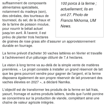
100 porcs à la ferme ;
suffisamment de composants
alimentaires spécialisés,
actuellement, ils en
notamment du madeya (son),
ont 27. Photo de
des céréales, des tourteaux de
Francis Nkhoma, UM
tournesol, du sel, de la chaux et
de la farine de poisson moulue,
News.
pour nourrir le bétail actuel
jusqu'en avril. À l'avenir, il est
prévu de planter trois hectares
de graines de rose grass afin d'assurer un approvisionnement
durable en fourrage.
La ferme prévoit d'acheter 30 vaches laitières en février et travaille
à l'achèvement d'un pâturage clôturé de 7,4 hectares.
La vision à long terme va au-delà de la simple vente de matières
premières. « Le projet consiste à installer un grand réservoir de lait
que les gens pourront vendre pour gagner de l'argent, et la ferme
disposera également de son propre réservoir de lait provenant des
vaches élevées en 2027 », a déclaré Namika.
L'objectif est de transformer les produits de la ferme en lait frais,
yaourt, fromage et autres produits laitiers, tandis que l'unité porcine
se concentrera sur la production de viande, complétant ainsi une
chaîne de valeur agricole intégrée.