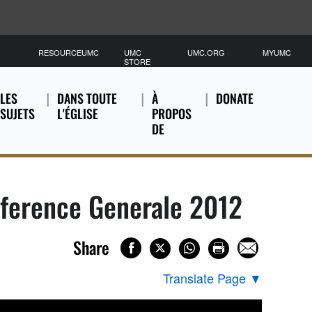
RESOURCEUMC
UMC
UMC.ORG
MYUMC
STORE
LES
DANS TOUTE
À
DONATE
SUJETS
L'ÉGLISE
PROPOS
DE
nference Generale 2012
Share
Translate Page
▼