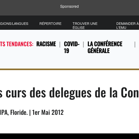
Sponsored
GIONS/LANGUES
RÉPERTOIRE
TROUVER UNE
DEMANDER À
ÉGLISE
L'EMU
TS TENDANCES:
RACISME
COVID-
LA CONFÉRENCE
19
GÉNÉRALE
s curs des delegues de la Co
PA, Floride. | 1er Mai 2012