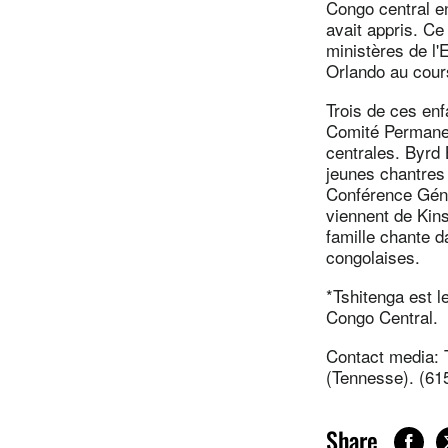
Congo central e
avait appris. C
ministères de l
Orlando au cours
Trois de ces en
Comité Permanen
centrales. Byrd 
jeunes chantres
Conférence Géné
viennent de Kins
famille chante d
congolaises.
*Tshitenga est l
Congo Central.
Contact media: T
(Tennesse). (61
Share