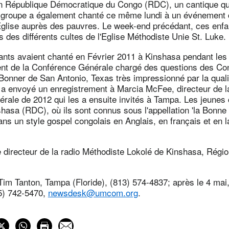
n République Démocratique du Congo (RDC), un cantique que
e groupe a également chanté ce même lundi à un événement 
'Eglise auprès des pauvres. Le week-end précédant, ces enfa
 des différents cultes de l'Eglise Méthodiste Unie St. Luke.
fants avaient chanté en Février 2011 à Kinshasa pendant les
t de la Conférence Générale chargé des questions des Co
Bonner de San Antonio, Texas très impressionné par la quali
 a envoyé un enregistrement à Marcia McFee, directeur de l
rale de 2012 qui les a ensuite invités à Tampa. Les jeunes
hasa (RDC), où ils sont connus sous l'appellation 'la Bonn
ans un style gospel congolais en Anglais, en français et en 
e directeur de la radio Méthodiste Lokolé de Kinshasa, Régi
im Tanton, Tampa (Floride), (813) 574-4837; après le 4 mai,
5) 742-5470,
newsdesk@umcom.org
.