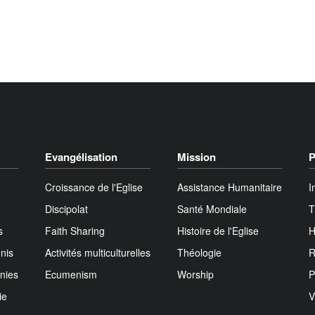
Evangélisation
Mission
P
Croissance de l'Eglise
Assistance Humanitaire
I
Discipolat
Santé Mondiale
T
s
Faith Sharing
Histoire de l'Eglise
H
nis
Activités multiculturelles
Théologie
R
nies
Ecumenism
Worship
P
ie
V