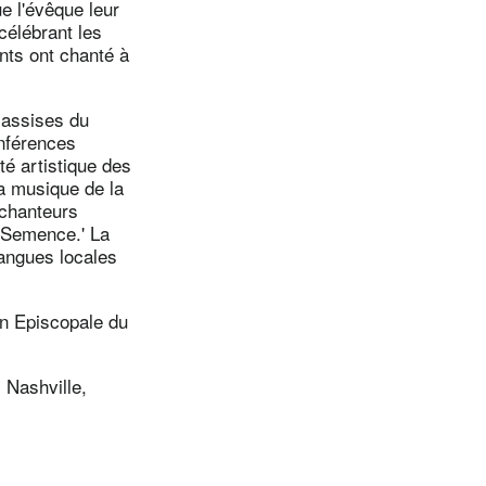
 l'évêque leur
célébrant les
nts ont chanté à
 assises du
nférences
té artistique des
a musique de la
 chanteurs
e Semence.' La
langues locales
on Episcopale du
 Nashville,