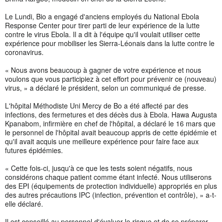
Le Lundi, Bio a engagé d'anciens employés du National Ebola
Response Center pour tirer parti de leur expérience de la lutte
contre le virus Ebola. Il a dit à l'équipe qu'il voulait utiliser cette
expérience pour mobiliser les Sierra-Léonais dans la lutte contre le
coronavirus.
« Nous avons beaucoup à gagner de votre expérience et nous
voulons que vous participiez à cet effort pour prévenir ce (nouveau)
virus, » a déclaré le président, selon un communiqué de presse.
L'hôpital Méthodiste Uni Mercy de Bo a été affecté par des
infections, des fermetures et des décès dus à Ebola. Hawa Augusta
Kpanabom, infirmière en chef de l'hôpital, a déclaré le 16 mars que
le personnel de l'hôpital avait beaucoup appris de cette épidémie et
qu'il avait acquis une meilleure expérience pour faire face aux
futures épidémies.
« Cette fois-ci, jusqu'à ce que les tests soient négatifs, nous
considérons chaque patient comme étant infecté. Nous utiliserons
des EPI (équipements de protection individuelle) appropriés en plus
des autres précautions IPC (infection, prévention et contrôle), » a-t-
elle déclaré.
Il est conseillé au personnel d'évaluer le risque et de se préparer