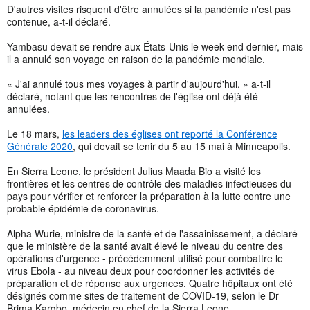
D'autres visites risquent d'être annulées si la pandémie n'est pas
contenue, a-t-il déclaré.
Yambasu devait se rendre aux États-Unis le week-end dernier, mais
il a annulé son voyage en raison de la pandémie mondiale.
« J'ai annulé tous mes voyages à partir d'aujourd'hui, » a-t-il
déclaré, notant que les rencontres de l'église ont déjà été
annulées.
Le 18 mars,
les leaders des églises ont reporté la Conférence
Générale 2020
, qui devait se tenir du 5 au 15 mai à Minneapolis.
En Sierra Leone, le président Julius Maada Bio a visité les
frontières et les centres de contrôle des maladies infectieuses du
pays pour vérifier et renforcer la préparation à la lutte contre une
probable épidémie de coronavirus.
Alpha Wurie, ministre de la santé et de l'assainissement, a déclaré
que le ministère de la santé avait élevé le niveau du centre des
opérations d'urgence - précédemment utilisé pour combattre le
virus Ebola - au niveau deux pour coordonner les activités de
préparation et de réponse aux urgences. Quatre hôpitaux ont été
désignés comme sites de traitement de COVID-19, selon le Dr
Brima Kargbo, médecin en chef de la Sierra Leone.