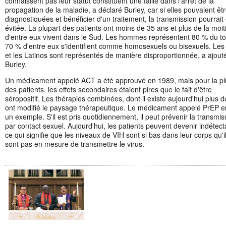
connaissent pas leur statut constituent une faille dans l'arrêt de la
propagation de la maladie, a déclaré Burley, car si elles pouvaient êt
diagnostiquées et bénéficier d'un traitement, la transmission pourrait 
évitée. La plupart des patients ont moins de 35 ans et plus de la moit
d'entre eux vivent dans le Sud. Les hommes représentent 80 % du tot
70 % d'entre eux s'identifient comme homosexuels ou bisexuels. Les
et les Latinos sont représentés de manière disproportionnée, a ajout
Burley.
Un médicament appelé ACT a été approuvé en 1989, mais pour la pl
des patients, les effets secondaires étaient pires que le fait d'être
séropositif. Les thérapies combinées, dont il existe aujourd'hui plus d
ont modifié le paysage thérapeutique. Le médicament appelé PrEP e
un exemple. S'il est pris quotidiennement, il peut prévenir la transmis
par contact sexuel. Aujourd'hui, les patients peuvent devenir indétect
ce qui signifie que les niveaux de VIH sont si bas dans leur corps qu'i
sont pas en mesure de transmettre le virus.