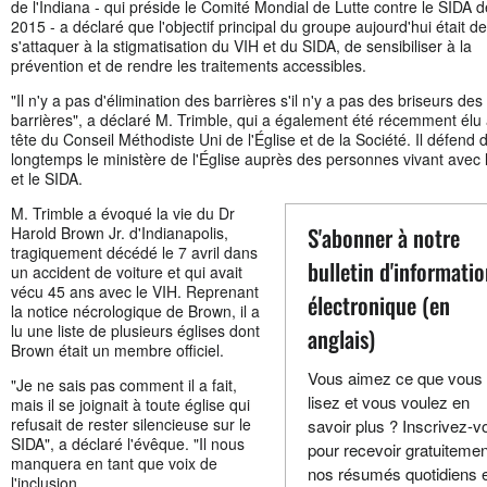
de l'Indiana - qui préside le Comité Mondial de Lutte contre le SIDA 
2015 - a déclaré que l'objectif principal du groupe aujourd'hui était de
s'attaquer à la stigmatisation du VIH et du SIDA, de sensibiliser à la
prévention et de rendre les traitements accessibles.
"Il n'y a pas d'élimination des barrières s'il n'y a pas des briseurs des
barrières", a déclaré M. Trimble, qui a également été récemment élu 
tête du Conseil Méthodiste Uni de l'Église et de la Société. Il défend 
longtemps le ministère de l'Église auprès des personnes vivant avec 
et le SIDA.
M. Trimble a évoqué la vie du Dr
S'abonner à notre
Harold Brown Jr. d'Indianapolis,
tragiquement décédé le 7 avril dans
bulletin d'informati
un accident de voiture et qui avait
vécu 45 ans avec le VIH. Reprenant
électronique (en
la notice nécrologique de Brown, il a
lu une liste de plusieurs églises dont
anglais)
Brown était un membre officiel.
Vous aimez ce que vous
"Je ne sais pas comment il a fait,
lisez et vous voulez en
mais il se joignait à toute église qui
refusait de rester silencieuse sur le
savoir plus ? Inscrivez-v
SIDA", a déclaré l'évêque. "Il nous
pour recevoir gratuitemen
manquera en tant que voix de
nos résumés quotidiens 
l'inclusion.