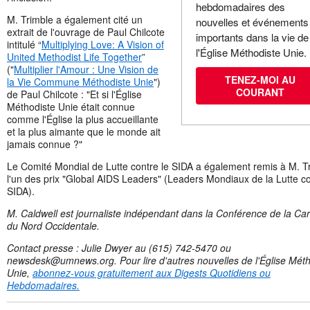
hebdomadaires des
M. Trimble a également cité un
nouvelles et événements
extrait de l'ouvrage de Paul Chilcote
importants dans la vie de
intitulé “
Multiplying Love: A Vision of
l'Église Méthodiste Unie.
United Methodist Life Together
”
("
Multiplier l'Amour : Une Vision de
TENEZ-MOI AU
la Vie Commune Méthodiste Unie
")
COURANT
de Paul Chilcote : "Et si l'Église
Méthodiste Unie était connue
comme l'Église la plus accueillante
et la plus aimante que le monde ait
jamais connue ?"
Le Comité Mondial de Lutte contre le SIDA a également remis à M. T
l'un des prix "Global AIDS Leaders" (Leaders Mondiaux de la Lutte co
SIDA).
M. Caldwell est journaliste indépendant dans la Conférence de la Car
du Nord Occidentale.
Contact presse : Julie Dwyer au (615) 742-5470 ou
newsdesk@umnews.org
. Pour lire d'autres nouvelles de l'Église Mét
Unie,
abonnez-vous gratuitement aux Digests Quotidiens ou
Hebdomadaires.