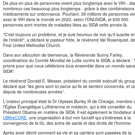
De plus en plus de personnes vivent plus longtemps avec le VIH - da
nombreux cas beaucoup plus longtemps - grâce à des combinaisons
médicaments sur ordonnance. Pourtant, 39 millions de personnes viv
avec le VIH dans le monde en 2022, selon l'ONUSIDA, et 630 000
personnes sont mortes de maladies liées au SIDA cette année-là.
"C'est toujours un problème, et je suis heureux de voir qu'il suscite e
de l'intérêt", a déclaré le pasteur hôte, le révérend Val Rosenquist, de
First United Methodist Church.
Dans son allocution de bienvenue, la Révérende Sunny Farley,
coordinatrice du Comité Mondial de Lutte contre le SIDA, a déclaré :
prions pour que nous célébrions tous ensemble dans un monde sans
SIDA".
Le révérend Donald E. Messer, président du comité exécutif du group
déclaré que "les gens sont ici parce qu'ils se sentent concernés, et c
depuis de nombreuses années".
L'orateur principal était le Dr Ulysses Burley III de Chicago, membre 
l'Église Évangélique Luthérienne et médecin, qui a été conseiller du
Président Obama en matière de SIDA. Il est également le fondateur 
UBtheCURE
, une organisation à but non lucratif qui s'intéresse à la
convergence de la foi, des soins de santé et des droits de l'homme.
Après avoir décrit comment sa vie et sa carrière sont passées de la