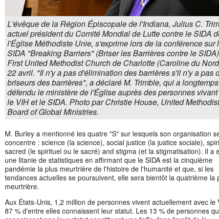
L'évêque de la Région Épiscopale de l'Indiana, Julius C. Trim
actuel président du Comité Mondial de Lutte contre le SIDA d
l'Église Méthodiste Unie, s'exprime lors de la conférence sur 
SIDA "Breaking Barriers" (Briser les Barrières contre le SIDA)
First United Methodist Church de Charlotte (Caroline du Nord)
22 avril. "Il n'y a pas d'élimination des barrières s'il n'y a pas 
briseurs des barrières", a déclaré M. Trimble, qui a longtemps
défendu le ministère de l'Église auprès des personnes vivant
le VIH et le SIDA. Photo par Christie House, United Methodis
Board of Global Ministries.
M. Burley a mentionné les quatre "S" sur lesquels son organisation s
concentre : science (la science), social justice (la justice sociale), spir
sacred (le spirituel ou le sacré) and stigma (et la stigmatisation). Il a
une litanie de statistiques en affirmant que le SIDA est la cinquième
pandémie la plus meurtrière de l'histoire de l'humanité et que, si les
tendances actuelles se poursuivent, elle sera bientôt la quatrième la 
meurtrière.
Aux États-Unis, 1,2 million de personnes vivent actuellement avec le 
87 % d'entre elles connaissent leur statut. Les 13 % de personnes qu